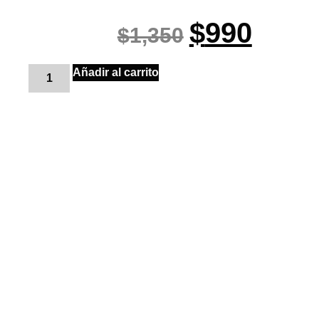
$
990
$
1,350
Añadir al carrito