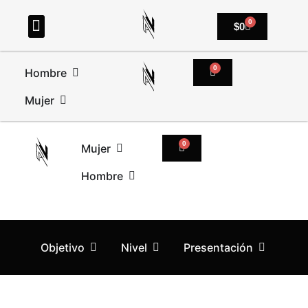
0
$
0
0
Hombre
Mujer
0
Mujer
Hombre
Objetivo
Nivel
Presentación