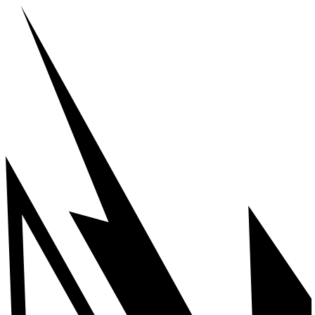
Ir
al
contenido