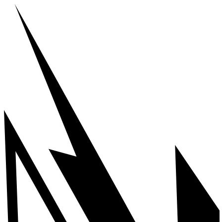
Ir
al
contenido