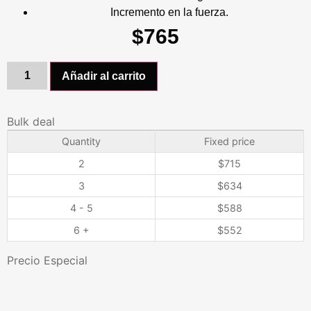
Incremento en la fuerza.
$
765
Añadir al carrito
Bulk deal
Quantity
Fixed price
2
$
715
3
$
634
4 - 5
$
588
6 +
$
552
Precio Especial