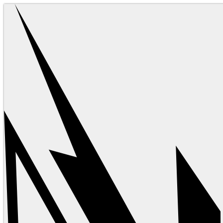
Ir
al
contenido