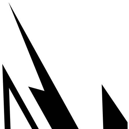
Ir
al
contenido