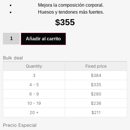
Mejora la composición corporal.
Huesos y tendones más fuertes.
$
355
Añadir al carrito
Bulk deal
Quantity
Fixed price
3
$
384
4 - 5
$
335
6 - 9
$
280
10 - 19
$
236
20 +
$
211
Precio Especial