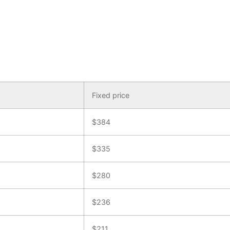
Fixed price
$
384
$
335
$
280
$
236
$
211