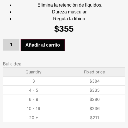
Elimina la retención de líquidos.
Dureza muscular.
Regula la libido.
$
355
Añadir al carrito
Bulk deal
Quantity
Fixed price
3
$
384
4 - 5
$
335
6 - 9
$
280
10 - 19
$
236
20 +
$
211