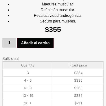
Madurez muscular.
Definición muscular.
Poca actividad androgénica.
Seguro para mujeres.
$
355
Añadir al carrito
Bulk deal
Quantity
Fixed price
3
$
384
4 - 5
$
335
6 - 9
$
280
10 - 19
$
236
20 +
$
211