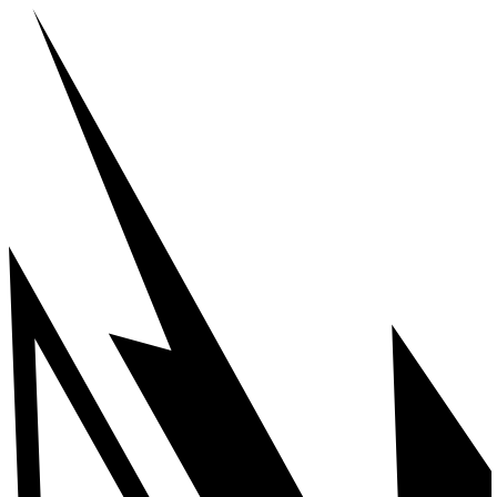
Ir
al
contenido