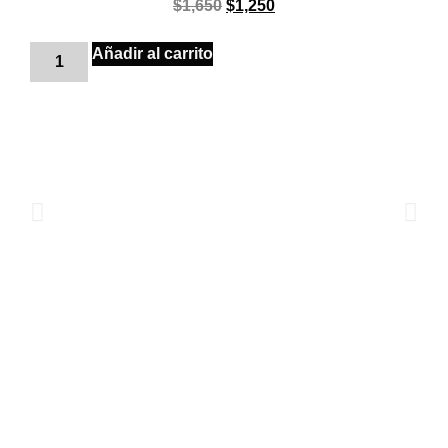
$
1,650
$
1,250
Añadir al carrito